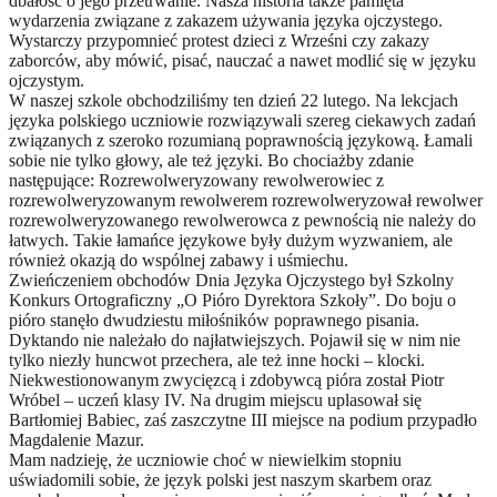
dbałość o jego przetrwanie. Nasza historia także pamięta
wydarzenia związane z zakazem używania języka ojczystego.
Wystarczy przypomnieć protest dzieci z Wrześni czy zakazy
zaborców, aby mówić, pisać, nauczać a nawet modlić się w języku
ojczystym.
W naszej szkole obchodziliśmy ten dzień 22 lutego. Na lekcjach
języka polskiego uczniowie rozwiązywali szereg ciekawych zadań
związanych z szeroko rozumianą poprawnością językową. Łamali
sobie nie tylko głowy, ale też języki. Bo chociażby zdanie
następujące: Rozrewolweryzowany rewolwerowiec z
rozrewolweryzowanym rewolwerem rozrewolweryzował rewolwer
rozrewolweryzowanego rewolwerowca z pewnością nie należy do
łatwych. Takie łamańce językowe były dużym wyzwaniem, ale
również okazją do wspólnej zabawy i uśmiechu.
Zwieńczeniem obchodów Dnia Języka Ojczystego był Szkolny
Konkurs Ortograficzny „O Pióro Dyrektora Szkoły”. Do boju o
pióro stanęło dwudziestu miłośników poprawnego pisania.
Dyktando nie należało do najłatwiejszych. Pojawił się w nim nie
tylko niezły huncwot przechera, ale też inne hocki – klocki.
Niekwestionowanym zwycięzcą i zdobywcą pióra został Piotr
Wróbel – uczeń klasy IV. Na drugim miejscu uplasował się
Bartłomiej Babiec, zaś zaszczytne III miejsce na podium przypadło
Magdalenie Mazur.
Mam nadzieję, że uczniowie choć w niewielkim stopniu
uświadomili sobie, że język polski jest naszym skarbem oraz