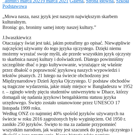
_admin
5 marca 2021
9 marca 2021
Galeria
,
Strona główna
,
Szkoła
Podstawowa
„Mowa nasza, nasz język jest naszym największym skarbem
kulturalnym.
Broniąc go, bronimy samej istoty naszej kultury.”
J.Iwaszkiewicz
Otaczający świat jest taki, jakim potrafimy go opisać. Niewątpliwie
najczęściej używamy do tego języka ojczystego. Dzięki niemu
możemy wyrażać swoje myśli, ale przede wszystkim język ojczysty
to skarbnica naszej kultury i doświadczeń. Dlatego powinniśmy
szczególnie dbać o jego kultywowanie, wyrażające się właśnie
przez dbałość o poprawność językową naszych wypowiedzi i
tekstów pisanych. 21 lutego na świecie obchodzony jest
Międzynarodowy Dzień Języka Ojczystego. U podstaw obchodów
są tragiczne wydarzenia, jakie miały miejsce w Bangladeszu w 1952
r. – zginęło wtedy pięciu studentów uniwersytetu w Dhace, którzy
domagali się nadania językowi bengalskiemu statusu języka
urzędowego. Święto zostało ustanowione przez UNESCO 17
listopada 1999 roku.
Według ONZ co najmniej 40% spośród języków używanych na
świecie w roku 2016 zagrożonych było wyginięciem. Od 1950 r.
zanikło 250 języków. Święto to ma za zadanie przypomnieć
wszystkim narodom, jak ważny jest szacunek do języka ojczystego i