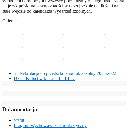
symbolem narodowym i wszyscy powinniśmy o niego dbać. Moda
na język polski na pewno zagości w naszej szkole na dłużej i na
stałe wejdzie do kalendarza wydarzeń szkolnych.
Galeria:
←
Rekrutacja do przedszkola na rok szkolny 2021/2022
Dzień Kobiet w klasach I – III
→
Dokumentacja
Statut
Program Wychowawczo-Profilaktyczny