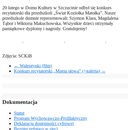
20 lutego w Domu Kultury w Szczucinie odbył się konkurs
recytatorski dla przedszkoli „Świat Koziołka Matołka”. Nasze
przedszkole dumnie reprezentowali: Szymon Klara, Magdalena
Tąbor i Wiktoria Makuchowska. Wszystkie dzieci otrzymały
pamiątkowe dyplomy i nagrody. Gratulujemy!
Zdjęcia: SCKiB
←
Walentynki (film)
Konkurs recytatorski „Magia słowa” (+galeria)
→
Dokumentacja
Statut
Program Wychowawczo-Profilaktyczny
Deklaracja dostępności cyfrowej
Bezpieczeństwo w sieci