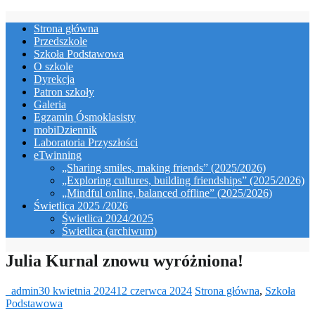
Skip
Strona główna
to
Przedszkole
content
Szkoła Podstawowa
O szkole
Dyrekcja
Patron szkoły
Galeria
Egzamin Ósmoklasisty
mobiDziennik
Laboratoria Przyszłości
eTwinning
„Sharing smiles, making friends” (2025/2026)
„Exploring cultures, building friendships” (2025/2026)
„Mindful online, balanced offline” (2025/2026)
Świetlica 2025 /2026
Świetlica 2024/2025
Świetlica (archiwum)
Julia Kurnal znowu wyróżniona!
_admin
30 kwietnia 2024
12 czerwca 2024
Strona główna
,
Szkoła
Podstawowa