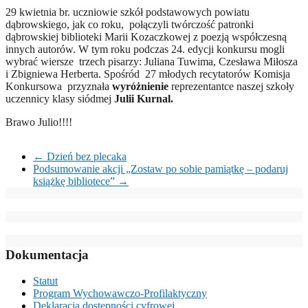
29 kwietnia br. uczniowie szkół podstawowych powiatu
dąbrowskiego, jak co roku, połączyli twórczość patronki
dąbrowskiej biblioteki Marii Kozaczkowej z poezją współczesną
innych autorów. W tym roku podczas 24. edycji konkursu mogli
wybrać wiersze trzech pisarzy: Juliana Tuwima, Czesława Miłosza
i Zbigniewa Herberta. Spośród 27 młodych recytatorów Komisja
Konkursowa przyznała
wyróżnienie
reprezentantce naszej szkoły
uczennicy klasy siódmej
Julii Kurnal.
Brawo Julio!!!!
←
Dzień bez plecaka
Podsumowanie akcji „Zostaw po sobie pamiątkę – podaruj
książkę bibliotece”
→
Dokumentacja
Statut
Program Wychowawczo-Profilaktyczny
Deklaracja dostępności cyfrowej