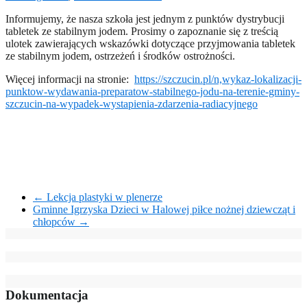
Informujemy, że nasza szkoła jest jednym z punktów dystrybucji
tabletek ze stabilnym jodem. Prosimy o zapoznanie się z treścią
ulotek zawierających wskazówki dotyczące przyjmowania tabletek
ze stabilnym jodem, ostrzeżeń i środków ostrożności.
Więcej informacji na stronie:
https://szczucin.pl/n,wykaz-lokalizacji-
punktow-wydawania-preparatow-stabilnego-jodu-na-terenie-gminy-
szczucin-na-wypadek-wystapienia-zdarzenia-radiacyjnego
←
Lekcja plastyki w plenerze
Gminne Igrzyska Dzieci w Halowej piłce nożnej dziewcząt i
chłopców
→
Dokumentacja