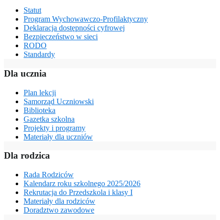
Statut
Program Wychowawczo-Profilaktyczny
Deklaracja dostępności cyfrowej
Bezpieczeństwo w sieci
RODO
Standardy
Dla ucznia
Plan lekcji
Samorząd Uczniowski
Biblioteka
Gazetka szkolna
Projekty i programy
Materiały dla uczniów
Dla rodzica
Rada Rodziców
Kalendarz roku szkolnego 2025/2026
Rekrutacja do Przedszkola i klasy I
Materiały dla rodziców
Doradztwo zawodowe