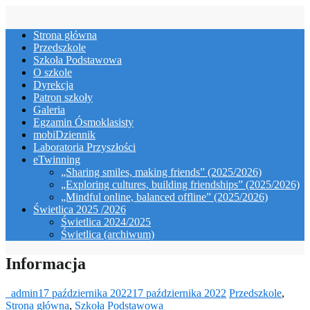
Skip
to
Strona główna
content
Przedszkole
Szkoła Podstawowa
O szkole
Dyrekcja
Patron szkoły
Galeria
Egzamin Ósmoklasisty
mobiDziennik
Laboratoria Przyszłości
eTwinning
„Sharing smiles, making friends” (2025/2026)
„Exploring cultures, building friendships” (2025/2026)
„Mindful online, balanced offline” (2025/2026)
Świetlica 2025 /2026
Świetlica 2024/2025
Świetlica (archiwum)
Informacja
_admin
17 października 2022
17 października 2022
Przedszkole
,
Strona główna
,
Szkoła Podstawowa