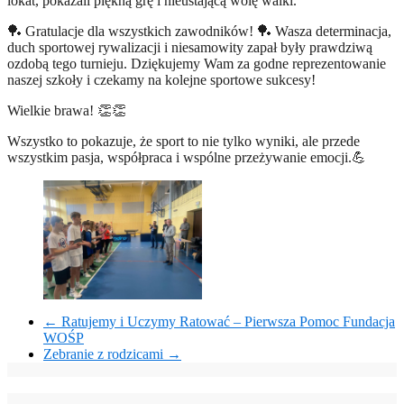
lokat, pokazali piękną grę i nieustającą wolę walki.
🏓 Gratulacje dla wszystkich zawodników! 🏓 Wasza determinacja,
duch sportowej rywalizacji i niesamowity zapał były prawdziwą
ozdobą tego turnieju. Dziękujemy Wam za godne reprezentowanie
naszej szkoły i czekamy na kolejne sportowe sukcesy!
Wielkie brawa! 👏👏
Wszystko to pokazuje, że sport to nie tylko wyniki, ale przede
wszystkim pasja, współpraca i wspólne przeżywanie emocji.💪
←
Ratujemy i Uczymy Ratować – Pierwsza Pomoc Fundacja
WOŚP
Zebranie z rodzicami
→