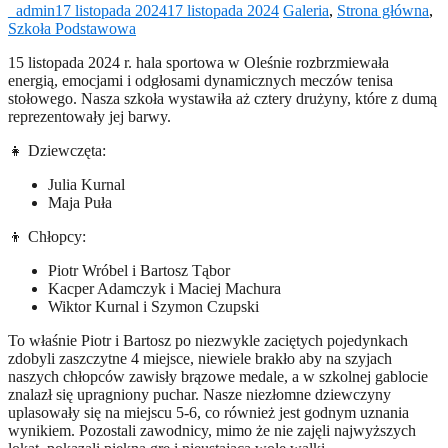
_admin
17 listopada 2024
17 listopada 2024
Galeria
,
Strona główna
,
Szkoła Podstawowa
15 listopada 2024 r. hala sportowa w Oleśnie rozbrzmiewała
energią, emocjami i odgłosami dynamicznych meczów tenisa
stołowego. Nasza szkoła wystawiła aż cztery drużyny, które z dumą
reprezentowały jej barwy.
👧 Dziewczęta:
Julia Kurnal
Maja Puła
👦 Chłopcy:
Piotr Wróbel i Bartosz Tąbor
Kacper Adamczyk i Maciej Machura
Wiktor Kurnal i Szymon Czupski
To właśnie Piotr i Bartosz po niezwykle zaciętych pojedynkach
zdobyli zaszczytne 4 miejsce, niewiele brakło aby na szyjach
naszych chłopców zawisły brązowe medale, a w szkolnej gablocie
znalazł się upragniony puchar. Nasze niezłomne dziewczyny
uplasowały się na miejscu 5-6, co również jest godnym uznania
wynikiem. Pozostali zawodnicy, mimo że nie zajęli najwyższych