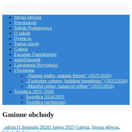
Skip
to
Strona główna
content
Przedszkole
Szkoła Podstawowa
O szkole
Dyrekcja
Patron szkoły
Galeria
Egzamin Ósmoklasisty
mobiDziennik
Laboratoria Przyszłości
eTwinning
„Sharing smiles, making friends” (2025/2026)
„Exploring cultures, building friendships” (2025/2026)
„Mindful online, balanced offline” (2025/2026)
Świetlica 2025 /2026
Świetlica 2024/2025
Świetlica (archiwum)
Gminne obchody
_admin
11 listopada 2024
1 lutego 2025
Galeria
,
Strona główna
,