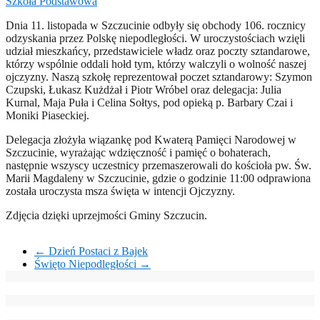
Szkoła Podstawowa
Dnia 11. listopada w Szczucinie odbyły się obchody 106. rocznicy
odzyskania przez Polskę niepodległości. W uroczystościach wzięli
udział mieszkańcy, przedstawiciele władz oraz poczty sztandarowe,
którzy wspólnie oddali hołd tym, którzy walczyli o wolność naszej
ojczyzny. Naszą szkołę reprezentował poczet sztandarowy: Szymon
Czupski, Łukasz Kużdżał i Piotr Wróbel oraz delegacja: Julia
Kurnal, Maja Puła i Celina Sołtys, pod opieką p. Barbary Czai i
Moniki Piaseckiej.
Delegacja złożyła wiązankę pod Kwaterą Pamięci Narodowej w
Szczucinie, wyrażając wdzięczność i pamięć o bohaterach,
następnie wszyscy uczestnicy przemaszerowali do kościoła pw. Św.
Marii Magdaleny w Szczucinie, gdzie o godzinie 11:00 odprawiona
została uroczysta msza święta w intencji Ojczyzny.
Zdjęcia dzięki uprzejmości Gminy Szczucin.
←
Dzień Postaci z Bajek
Święto Niepodległości
→