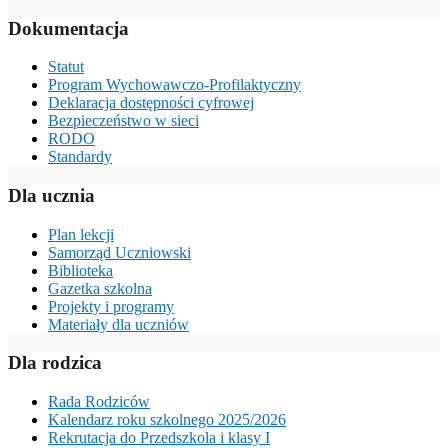
Dokumentacja
Statut
Program Wychowawczo-Profilaktyczny
Deklaracja dostępności cyfrowej
Bezpieczeństwo w sieci
RODO
Standardy
Dla ucznia
Plan lekcji
Samorząd Uczniowski
Biblioteka
Gazetka szkolna
Projekty i programy
Materiały dla uczniów
Dla rodzica
Rada Rodziców
Kalendarz roku szkolnego 2025/2026
Rekrutacja do Przedszkola i klasy I