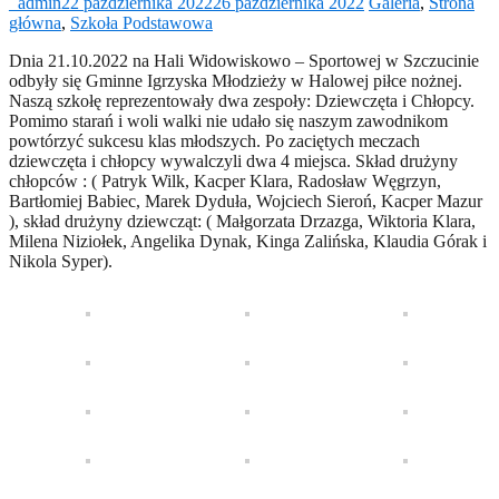
_admin
22 października 2022
26 października 2022
Galeria
,
Strona
główna
,
Szkoła Podstawowa
Dnia 21.10.2022 na Hali Widowiskowo – Sportowej w Szczucinie
odbyły się Gminne Igrzyska Młodzieży w Halowej piłce nożnej.
Naszą szkołę reprezentowały dwa zespoły: Dziewczęta i Chłopcy.
Pomimo starań i woli walki nie udało się naszym zawodnikom
powtórzyć sukcesu klas młodszych. Po zaciętych meczach
dziewczęta i chłopcy wywalczyli dwa 4 miejsca. Skład drużyny
chłopców : ( Patryk Wilk, Kacper Klara, Radosław Węgrzyn,
Bartłomiej Babiec, Marek Dyduła, Wojciech Sieroń, Kacper Mazur
), skład drużyny dziewcząt: ( Małgorzata Drzazga, Wiktoria Klara,
Milena Niziołek, Angelika Dynak, Kinga Zalińska, Klaudia Górak i
Nikola Syper).