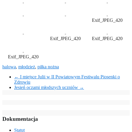
Exif_JPEG_420
Exif_JPEG_420
Exif_JPEG_420
Exif_JPEG_420
halowa
,
młodzież
,
piłka nożna
←
I miejsce Julii w II Powiatowym Festiwalu Piosenki o
Zdrowiu
Jesień oczami młodszych uczniów
→
Dokumentacja
Statut