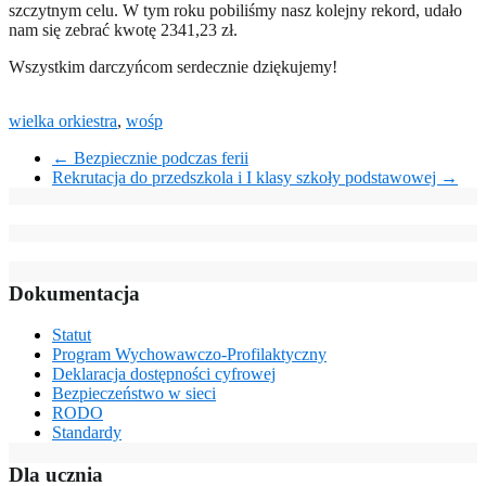
szczytnym celu. W tym roku pobiliśmy nasz kolejny rekord, udało
nam się zebrać kwotę 2341,23 zł.
Wszystkim darczyńcom serdecznie dziękujemy!
wielka orkiestra
,
wośp
←
Bezpiecznie podczas ferii
Rekrutacja do przedszkola i I klasy szkoły podstawowej
→
Dokumentacja
Statut
Program Wychowawczo-Profilaktyczny
Deklaracja dostępności cyfrowej
Bezpieczeństwo w sieci
RODO
Standardy
Dla ucznia