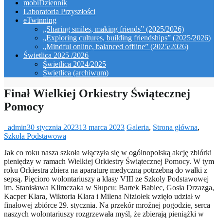
mobiDziennik
Laboratoria Przyszłości
eTwinning
„Sharing smiles, making friends” (2025/2026)
„Exploring cultures, building friendships” (2025/2026)
„Mindful online, balanced offline” (2025/2026)
Świetlica 2025 /2026
Świetlica 2024/2025
Świetlica (archiwum)
Finał Wielkiej Orkiestry Świątecznej
Pomocy
_admin
30 stycznia 2023
13 marca 2023
Galeria
,
Strona główna
,
Szkoła Podstawowa
Jak co roku nasza szkoła włączyła się w ogólnopolską akcję zbiórki
pieniędzy w ramach Wielkiej Orkiestry Świątecznej Pomocy. W tym
roku Orkiestra zbiera na aparaturę medyczną potrzebną do walki z
sepsą. Pięcioro wolontariuszy a klasy VIII ze Szkoły Podstawowej
im. Stanisława Klimczaka w Słupcu: Bartek Babiec, Gosia Drzazga,
Kacper Klara, Wiktoria Klara i Milena Niziołek wzięło udział w
finałowej zbiórce 29. stycznia. Na przekór mroźnej pogodzie, serca
naszych wolontariuszy rozgrzewała myśl, że zbierają pieniążki w