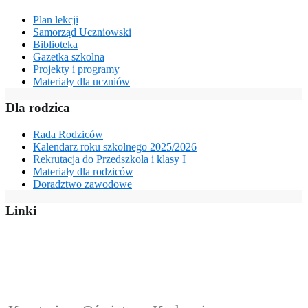
Plan lekcji
Samorząd Uczniowski
Biblioteka
Gazetka szkolna
Projekty i programy
Materiały dla uczniów
Dla rodzica
Rada Rodziców
Kalendarz roku szkolnego 2025/2026
Rekrutacja do Przedszkola i klasy I
Materiały dla rodziców
Doradztwo zawodowe
Linki