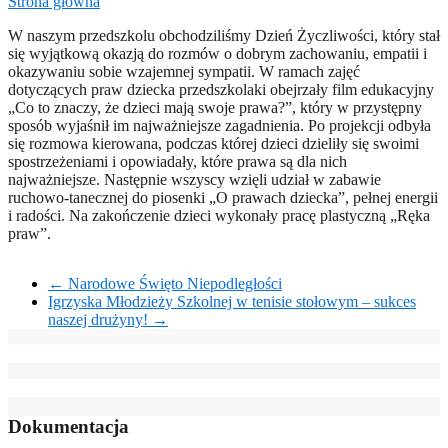
Strona główna
W naszym przedszkolu obchodziliśmy Dzień Życzliwości, który stał
się wyjątkową okazją do rozmów o dobrym zachowaniu, empatii i
okazywaniu sobie wzajemnej sympatii. W ramach zajęć
dotyczących praw dziecka przedszkolaki obejrzały film edukacyjny
„Co to znaczy, że dzieci mają swoje prawa?”, który w przystępny
sposób wyjaśnił im najważniejsze zagadnienia. Po projekcji odbyła
się rozmowa kierowana, podczas której dzieci dzieliły się swoimi
spostrzeżeniami i opowiadały, które prawa są dla nich
najważniejsze. Następnie wszyscy wzięli udział w zabawie
ruchowo-tanecznej do piosenki „O prawach dziecka”, pełnej energii
i radości. Na zakończenie dzieci wykonały pracę plastyczną „Ręka
praw”.
←
Narodowe Święto Niepodległości
Igrzyska Młodzieży Szkolnej w tenisie stołowym – sukces
naszej drużyny!
→
Dokumentacja