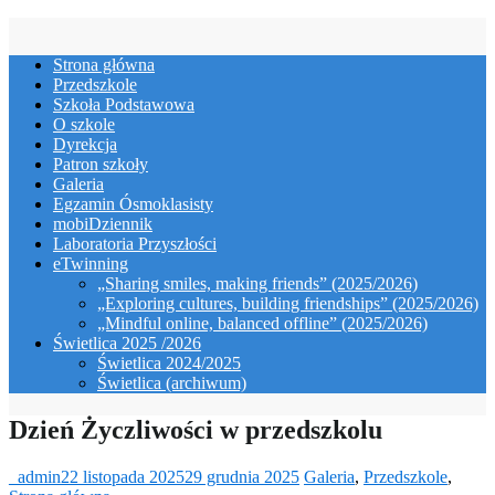
Skip
to
Strona główna
content
Przedszkole
Szkoła Podstawowa
O szkole
Dyrekcja
Patron szkoły
Galeria
Egzamin Ósmoklasisty
mobiDziennik
Laboratoria Przyszłości
eTwinning
„Sharing smiles, making friends” (2025/2026)
„Exploring cultures, building friendships” (2025/2026)
„Mindful online, balanced offline” (2025/2026)
Świetlica 2025 /2026
Świetlica 2024/2025
Świetlica (archiwum)
Dzień Życzliwości w przedszkolu
_admin
22 listopada 2025
29 grudnia 2025
Galeria
,
Przedszkole
,