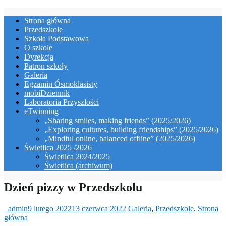
Skip
Strona główna
to
Przedszkole
content
Szkoła Podstawowa
O szkole
Dyrekcja
Patron szkoły
Galeria
Egzamin Ósmoklasisty
mobiDziennik
Laboratoria Przyszłości
eTwinning
„Sharing smiles, making friends” (2025/2026)
„Exploring cultures, building friendships” (2025/2026)
„Mindful online, balanced offline” (2025/2026)
Świetlica 2025 /2026
Świetlica 2024/2025
Świetlica (archiwum)
Dzień pizzy w Przedszkolu
_admin
9 lutego 2022
13 czerwca 2022
Galeria
,
Przedszkole
,
Strona
główna