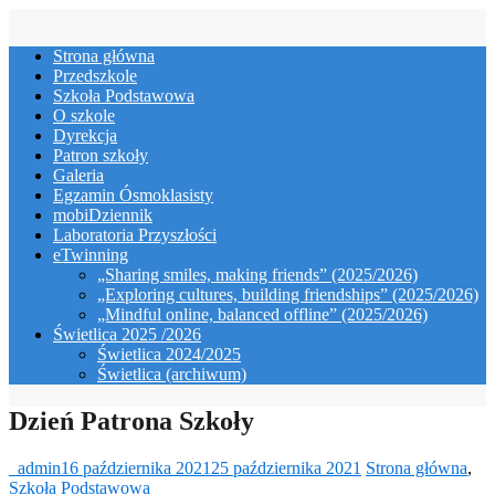
Skip
to
Strona główna
content
Przedszkole
Szkoła Podstawowa
O szkole
Dyrekcja
Patron szkoły
Galeria
Egzamin Ósmoklasisty
mobiDziennik
Laboratoria Przyszłości
eTwinning
„Sharing smiles, making friends” (2025/2026)
„Exploring cultures, building friendships” (2025/2026)
„Mindful online, balanced offline” (2025/2026)
Świetlica 2025 /2026
Świetlica 2024/2025
Świetlica (archiwum)
Dzień Patrona Szkoły
_admin
16 października 2021
25 października 2021
Strona główna
,
Szkoła Podstawowa