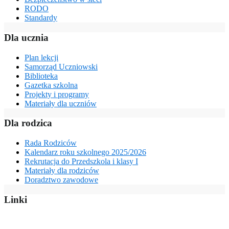
RODO
Standardy
Dla ucznia
Plan lekcji
Samorząd Uczniowski
Biblioteka
Gazetka szkolna
Projekty i programy
Materiały dla uczniów
Dla rodzica
Rada Rodziców
Kalendarz roku szkolnego 2025/2026
Rekrutacja do Przedszkola i klasy I
Materiały dla rodziców
Doradztwo zawodowe
Linki