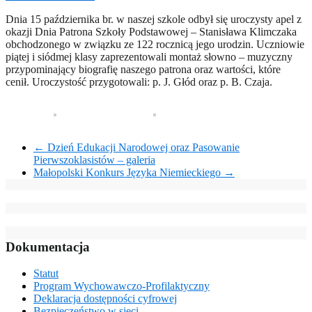
Dnia 15 października br. w naszej szkole odbył się uroczysty apel z
okazji Dnia Patrona Szkoły Podstawowej – Stanisława Klimczaka
obchodzonego w związku ze 122 rocznicą jego urodzin. Uczniowie
piątej i siódmej klasy zaprezentowali montaż słowno – muzyczny
przypominający biografię naszego patrona oraz wartości, które
cenił. Uroczystość przygotowali: p. J. Głód oraz p. B. Czaja.
←
Dzień Edukacji Narodowej oraz Pasowanie
Pierwszoklasistów – galeria
Małopolski Konkurs Języka Niemieckiego
→
Dokumentacja
Statut
Program Wychowawczo-Profilaktyczny
Deklaracja dostępności cyfrowej
Bezpieczeństwo w sieci