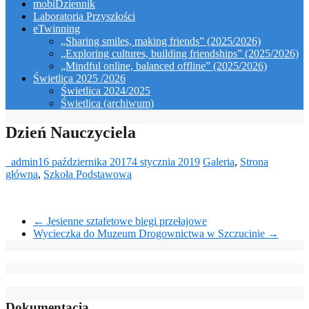
mobiDziennik
Laboratoria Przyszłości
eTwinning
„Sharing smiles, making friends” (2025/2026)
„Exploring cultures, building friendships” (2025/2026)
„Mindful online, balanced offline” (2025/2026)
Świetlica 2025 /2026
Świetlica 2024/2025
Świetlica (archiwum)
Dzień Nauczyciela
_admin
16 października 2017
4 stycznia 2019
Galeria
,
Strona
główna
,
Szkoła Podstawowa
←
Jesienne sztafetowe biegi przełajowe
Wycieczka do Muzeum Drogownictwa w Szczucinie
→
Dokumentacja