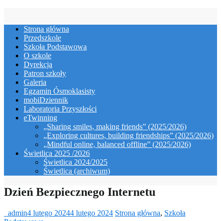
Skip
to
Strona główna
content
Przedszkole
Szkoła Podstawowa
O szkole
Dyrekcja
Patron szkoły
Galeria
Egzamin Ósmoklasisty
mobiDziennik
Laboratoria Przyszłości
eTwinning
„Sharing smiles, making friends” (2025/2026)
„Exploring cultures, building friendships” (2025/2026)
„Mindful online, balanced offline” (2025/2026)
Świetlica 2025 /2026
Świetlica 2024/2025
Świetlica (archiwum)
Dzień Bezpiecznego Internetu
_admin
4 lutego 2024
4 lutego 2024
Strona główna
,
Szkoła