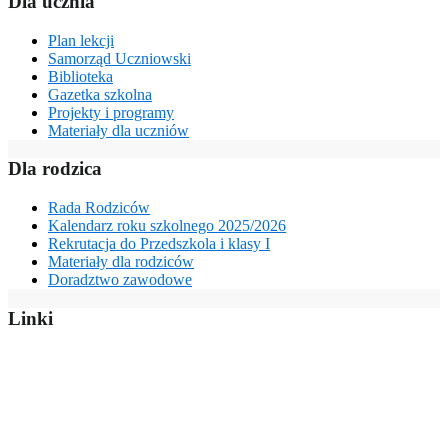
Dla ucznia
Plan lekcji
Samorząd Uczniowski
Biblioteka
Gazetka szkolna
Projekty i programy
Materiały dla uczniów
Dla rodzica
Rada Rodziców
Kalendarz roku szkolnego 2025/2026
Rekrutacja do Przedszkola i klasy I
Materiały dla rodziców
Doradztwo zawodowe
Linki