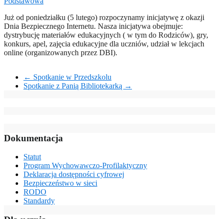
Podstawowa
Już od poniedziałku (5 lutego) rozpoczynamy inicjatywę z okazji
Dnia Bezpiecznego Internetu. Nasza inicjatywa obejmuje:
dystrybucję materiałów edukacyjnych ( w tym do Rodziców), gry,
konkurs, apel, zajęcia edukacyjne dla uczniów, udział w lekcjach
online (organizowanych przez DBI).
←
Spotkanie w Przedszkolu
Spotkanie z Panią Bibliotekarką
→
Dokumentacja
Statut
Program Wychowawczo-Profilaktyczny
Deklaracja dostępności cyfrowej
Bezpieczeństwo w sieci
RODO
Standardy