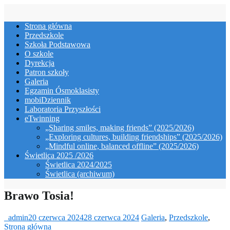
Skip
to
Strona główna
content
Przedszkole
Szkoła Podstawowa
O szkole
Dyrekcja
Patron szkoły
Galeria
Egzamin Ósmoklasisty
mobiDziennik
Laboratoria Przyszłości
eTwinning
„Sharing smiles, making friends” (2025/2026)
„Exploring cultures, building friendships” (2025/2026)
„Mindful online, balanced offline” (2025/2026)
Świetlica 2025 /2026
Świetlica 2024/2025
Świetlica (archiwum)
Brawo Tosia!
_admin
20 czerwca 2024
28 czerwca 2024
Galeria
,
Przedszkole
,
Strona główna