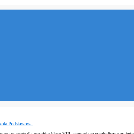
koła Podstawowa
tkowy wieczór dla uczniów klasy VIII, stanowiący symboliczne zwieńc