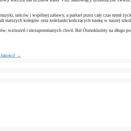
muzyki, tańców i wspólnej zabawy, a parkiet przez cały czas tętnił życ
ali starszych kolegów oraz koleżanki kończących naukę w naszej szkol
chów, wzruszeń i niezapomnianych chwil. Bal Ósmoklasisty na długo p
 Jakości!
→