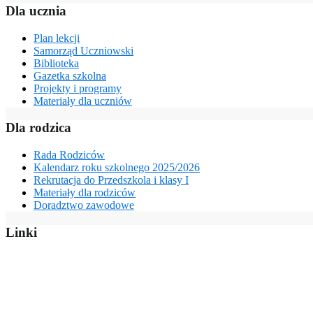
Dla ucznia
Plan lekcji
Samorząd Uczniowski
Biblioteka
Gazetka szkolna
Projekty i programy
Materiały dla uczniów
Dla rodzica
Rada Rodziców
Kalendarz roku szkolnego 2025/2026
Rekrutacja do Przedszkola i klasy I
Materiały dla rodziców
Doradztwo zawodowe
Linki