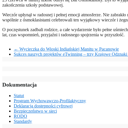
zakończenia szkoły podstawowej.
Wieczór upłynął w radosnej i pełnej emocji atmosferze. Nie zabrakło 
wspólnie z ósmoklasistami celebrowali ten wyjątkowy wieczór i żegn
O poczęstunek zadbali rodzice, a całe wydarzenie było pełne uśmie
lat, czas wspomnień, przyjaźni i radosnego spojrzenia w przyszłość.
←
Wycieczka do Wioski Indiańskiej Manitu w Pacanowie
Sukces naszych projektów eTwinning – trzy Krajowe Odznaki
Dokumentacja
Statut
Program Wychowawczo-Profilaktyczny
Deklaracja dostępności cyfrowej
Bezpieczeństwo w sieci
RODO
Standardy