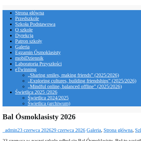
Skip
Strona główna
to
Przedszkole
content
Szkoła Podstawowa
O szkole
Dyrekcja
Patron szkoły
Galeria
Egzamin Ósmoklasisty
mobiDziennik
Laboratoria Przyszłości
eTwinning
„Sharing smiles, making friends” (2025/2026)
„Exploring cultures, building friendships” (2025/2026)
„Mindful online, balanced offline” (2025/2026)
Świetlica 2025 /2026
Świetlica 2024/2025
Świetlica (archiwum)
Bal Ósmoklasisty 2026
_admin
23 czerwca 2026
29 czerwca 2026
Galeria
,
Strona główna
,
Sz
23 czerwca w naszej szkole odbył się Bal Ósmoklasisty. Był to wyją