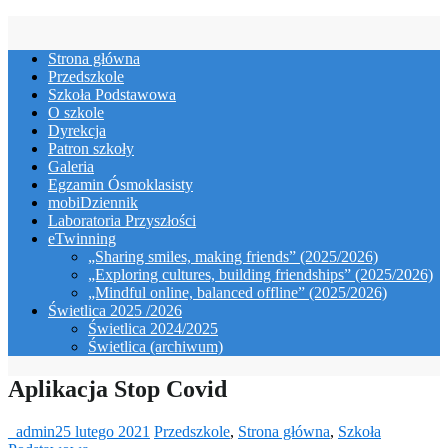
Skip
to
Strona główna
content
Przedszkole
Szkoła Podstawowa
O szkole
Dyrekcja
Patron szkoły
Galeria
Egzamin Ósmoklasisty
mobiDziennik
Laboratoria Przyszłości
eTwinning
„Sharing smiles, making friends” (2025/2026)
„Exploring cultures, building friendships” (2025/2026)
„Mindful online, balanced offline” (2025/2026)
Świetlica 2025 /2026
Świetlica 2024/2025
Świetlica (archiwum)
Aplikacja Stop Covid
_admin
25 lutego 2021
Przedszkole
,
Strona główna
,
Szkoła