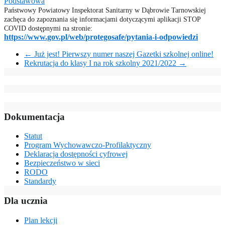
Podstawowa
Państwowy Powiatowy Inspektorat Sanitarny w Dąbrowie Tarnowskiej
zachęca do zapoznania się informacjami dotyczącymi aplikacji STOP
COVID dostępnymi na stronie:
https://www.gov.pl/web/
protegosafe/pytania-i-
odpowiedzi
←
Już jest! Pierwszy numer naszej Gazetki szkolnej online!
Rekrutacja do klasy I na rok szkolny 2021/2022
→
Dokumentacja
Statut
Program Wychowawczo-Profilaktyczny
Deklaracja dostępności cyfrowej
Bezpieczeństwo w sieci
RODO
Standardy
Dla ucznia
Plan lekcji