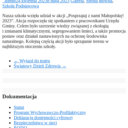
_admin
24 kwietnia 2023
8 maja 2023
Galeria
,
Strona główna
,
Szkoła Podstawowa
Nasza szkoła wzięła udział w akcji „Posprzątaj z nami Małopolskę!
2023”. Akcja rozpoczęła się spotkaniem z pracownikami Urzędu
Gminy. Celem było szerzenie wiedzy związanej z ekologią
i zmianami klimatycznymi, segregowaniem śmieci, a także promocja
postaw oraz działań nastawionych na ochronę środowiska
naturalnego. Kolejną częścią akcji było sprzątanie terenu w
najbliższym otoczeniu szkoły.
←
Wyjazd do teatru
Światowy Dzień Zdrowia
→
Dokumentacja
Statut
Program Wychowawczo-Profilaktyczny
Deklaracja dostępności cyfrowej
Bezpieczeństwo w sieci
RODO