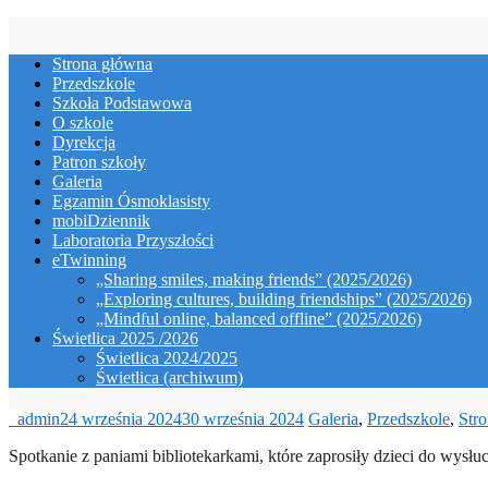
Skip
to
Strona główna
content
Przedszkole
Szkoła Podstawowa
O szkole
Dyrekcja
Patron szkoły
Galeria
Egzamin Ósmoklasisty
mobiDziennik
Laboratoria Przyszłości
eTwinning
„Sharing smiles, making friends” (2025/2026)
„Exploring cultures, building friendships” (2025/2026)
„Mindful online, balanced offline” (2025/2026)
Świetlica 2025 /2026
Świetlica 2024/2025
Świetlica (archiwum)
_admin
24 września 2024
30 września 2024
Galeria
,
Przedszkole
,
Str
Spotkanie z paniami bibliotekarkami, które zaprosiły dzieci do wysłuc