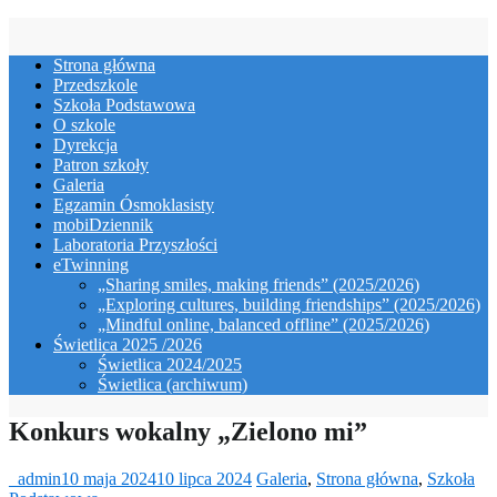
Skip
to
Strona główna
content
Przedszkole
Szkoła Podstawowa
O szkole
Dyrekcja
Patron szkoły
Galeria
Egzamin Ósmoklasisty
mobiDziennik
Laboratoria Przyszłości
eTwinning
„Sharing smiles, making friends” (2025/2026)
„Exploring cultures, building friendships” (2025/2026)
„Mindful online, balanced offline” (2025/2026)
Świetlica 2025 /2026
Świetlica 2024/2025
Świetlica (archiwum)
Konkurs wokalny „Zielono mi”
_admin
10 maja 2024
10 lipca 2024
Galeria
,
Strona główna
,
Szkoła