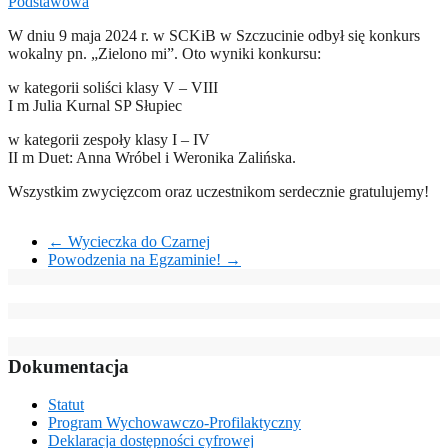
Podstawowa
W dniu 9 maja 2024 r. w SCKiB w Szczucinie odbył się konkurs
wokalny pn. „Zielono mi”. Oto wyniki konkursu:
w kategorii soliści klasy V – VIII
I m Julia Kurnal SP Słupiec
w kategorii zespoły klasy I – IV
II m Duet: Anna Wróbel i Weronika Zalińska.
Wszystkim zwycięzcom oraz uczestnikom serdecznie gratulujemy!
←
Wycieczka do Czarnej
Powodzenia na Egzaminie!
→
Dokumentacja
Statut
Program Wychowawczo-Profilaktyczny
Deklaracja dostępności cyfrowej