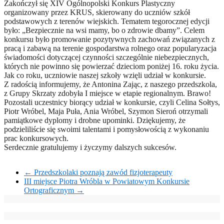
Zakończył się XIV Ogólnopolski Konkurs Plastyczny
organizowany przez KRUS, skierowany do uczniów szkół
podstawowych z terenów wiejskich. Tematem tegorocznej edycji
było: „Bezpiecznie na wsi mamy, bo o zdrowie dbamy”. Celem
konkursu było promowanie pozytywnych zachowań związanych z
pracą i zabawą na terenie gospodarstwa rolnego oraz popularyzacja
świadomości dotyczącej czynności szczególnie niebezpiecznych,
których nie powinno się powierzać dzieciom poniżej 16. roku życia.
Jak co roku, uczniowie naszej szkoły wzięli udział w konkursie.
Z radością informujemy, że Antonina Zając, z naszego przedszkola,
z Grupy Skrzaty zdobyła I miejsce w etapie regionalnym. Brawo!
Pozostali uczestnicy biorący udział w konkursie, czyli Celina Sołtys,
Piotr Wróbel, Maja Puła, Ania Wróbel, Szymon Sieroń otrzymali
pamiątkowe dyplomy i drobne upominki. Dziękujemy, że
podzieliliście się swoimi talentami i pomysłowością z wykonaniu
prac konkursowych.
Serdecznie gratulujemy i życzymy dalszych sukcesów.
←
Przedszkolaki poznają zawód fizjoterapeuty
III miejsce Piotra Wróbla w Powiatowym Konkursie
Ortograficznym
→