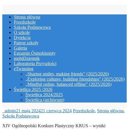
Skip
to
Strona główna
content
Przedszkole
Szkoła Podstawowa
O szkole
Dyrekcja
Patron szkoły
Galeria
Egzamin Ósmoklasisty
mobiDziennik
Laboratoria Przyszłości
eTwinning
„Sharing smiles, making friends” (2025/2026)
„Exploring cultures, building friendships” (2025/2026)
„Mindful online, balanced offline” (2025/2026)
Świetlica 2025 /2026
Świetlica 2024/2025
Świetlica (archiwum)
_admin
21 maja 2024
21 czerwca 2024
Przedszkole
,
Strona główna
,
Szkoła Podstawowa
XIV Ogólnopolski Konkurs Plastyczny KRUS – wyniki