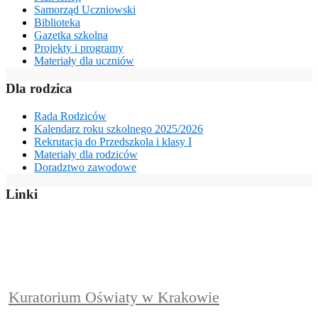
Samorząd Uczniowski
Biblioteka
Gazetka szkolna
Projekty i programy
Materiały dla uczniów
Dla rodzica
Rada Rodziców
Kalendarz roku szkolnego 2025/2026
Rekrutacja do Przedszkola i klasy I
Materiały dla rodziców
Doradztwo zawodowe
Linki
Kuratorium Oświaty w Krakowie