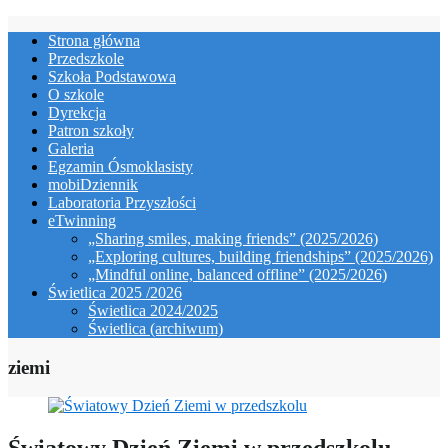
Skip
Strona główna
to
Przedszkole
content
Szkoła Podstawowa
O szkole
Dyrekcja
Patron szkoły
Galeria
Egzamin Ósmoklasisty
mobiDziennik
Laboratoria Przyszłości
eTwinning
„Sharing smiles, making friends” (2025/2026)
„Exploring cultures, building friendships” (2025/2026)
„Mindful online, balanced offline” (2025/2026)
Świetlica 2025 /2026
Świetlica 2024/2025
Świetlica (archiwum)
ziemi