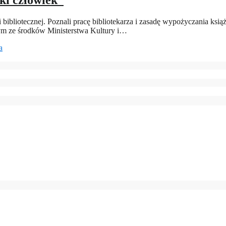
ki człowiek”
ji bibliotecznej. Poznali pracę bibliotekarza i zasadę wypożyczania ksi
ym ze środków Ministerstwa Kultury i…
a