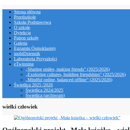
Skip
Strona główna
to
Przedszkole
content
Szkoła Podstawowa
O szkole
Dyrekcja
Patron szkoły
Galeria
Egzamin Ósmoklasisty
mobiDziennik
Laboratoria Przyszłości
eTwinning
„Sharing smiles, making friends” (2025/2026)
„Exploring cultures, building friendships” (2025/2026)
„Mindful online, balanced offline” (2025/2026)
Świetlica 2025 /2026
Świetlica 2024/2025
Świetlica (archiwum)
wielki człowiek