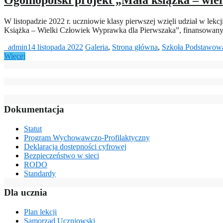
Ogólnopolski projekt „Mała książka – wiel
W listopadzie 2022 r. uczniowie klasy pierwszej wzięli udział w lekc
Książka – Wielki Człowiek Wyprawka dla Pierwszaka”, finansowan
_admin
14 listopada 2022
Galeria
,
Strona główna
,
Szkoła Podstawow
Więcej
Dokumentacja
Statut
Program Wychowawczo-Profilaktyczny
Deklaracja dostępności cyfrowej
Bezpieczeństwo w sieci
RODO
Standardy
Dla ucznia
Plan lekcji
Samorząd Uczniowski