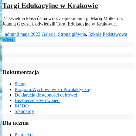
Targi Edukacyjne w Krakowie
27 kwietnia klasa ósma wraz z opiekunami p. Marią Mółką i p.
Joanną Grzesiak odwiedzili Targi Edukacyjne w Krakowie.
_admin
8 maja 2023
Galeria
,
Strona główna
,
Szkoła Podstawowa
Więcej
Dokumentacja
Statut
Program Wychowawczo-Profilaktyczny
Deklaracja dostępności cyfrowej
Bezpieczeństwo w sieci
RODO
Standardy
Dla ucznia
Plan lekcji