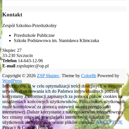
Kontakt
Zespół Szkolno-Przedszkolny
Przedszkole Publiczne
Szkoła Podstawowa im. Stanisława Klimczaka
Słupiec 27
33-230 Szczucin
Telefon
14-643-12-96
E-mail
zspslupiec@op.pl
Copyright © 2026
ZSP Słupiec
. Theme by
Colorlib
Powered by
WordPress
Informujemy, iż w celu optymalizacji treści dostępnych w naszym
serwisie, dostosowania ich do Państwa indywidualnych potrzeb
korzystamy z informacji zapisanych za pomocą plików cookies na
urządzeniach końcowych użytkowników. Pliki cookies użytkownik
może kontrolować za pomocą ustawień swojej przeglądarki
internetowej. Dalsze korzystanie z naszego serwisu internetowego,
bez zmiany ustawień przeglądarki internetowej oznacza, iż
użytkownik akceptuje stosowanie plików cookies.
AKCEPTUJĘ
Privacy & Cookies Policy