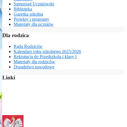
Samorząd Uczniowski
Biblioteka
Gazetka szkolna
Projekty i programy
Materiały dla uczniów
Dla rodzica
Rada Rodziców
Kalendarz roku szkolnego 2025/2026
Rekrutacja do Przedszkola i klasy I
Materiały dla rodziców
Doradztwo zawodowe
Linki