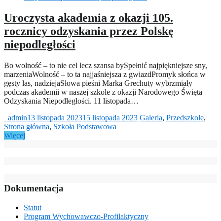
Uroczysta akademia z okazji 105.
rocznicy odzyskania przez Polskę
niepodległości
Bo wolność – to nie cel lecz szansa bySpełnić najpiękniejsze sny,
marzeniaWolność – to ta najjaśniejsza z gwiazdPromyk słońca w
gęsty las, nadziejaSłowa pieśni Marka Grechuty wybrzmiały
podczas akademii w naszej szkole z okazji Narodowego Święta
Odzyskania Niepodległości. 11 listopada…
_admin
13 listopada 2023
15 listopada 2023
Galeria
,
Przedszkole
,
Strona główna
,
Szkoła Podstawowa
Więcej
Dokumentacja
Statut
Program Wychowawczo-Profilaktyczny