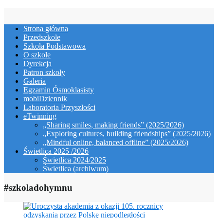
Skip
to
Strona główna
content
Przedszkole
Szkoła Podstawowa
O szkole
Dyrekcja
Patron szkoły
Galeria
Egzamin Ósmoklasisty
mobiDziennik
Laboratoria Przyszłości
eTwinning
„Sharing smiles, making friends” (2025/2026)
„Exploring cultures, building friendships” (2025/2026)
„Mindful online, balanced offline” (2025/2026)
Świetlica 2025 /2026
Świetlica 2024/2025
Świetlica (archiwum)
#szkoladohymnu