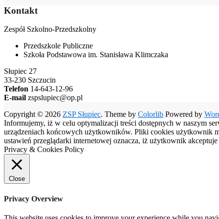
Kontakt
Zespół Szkolno-Przedszkolny
Przedszkole Publiczne
Szkoła Podstawowa im. Stanisława Klimczaka
Słupiec 27
33-230 Szczucin
Telefon
14-643-12-96
E-mail
zspslupiec@op.pl
Copyright © 2026
ZSP Słupiec
. Theme by
Colorlib
Powered by
Wor
Informujemy, iż w celu optymalizacji treści dostępnych w naszym se
urządzeniach końcowych użytkowników. Pliki cookies użytkownik moż
ustawień przeglądarki internetowej oznacza, iż użytkownik akceptuj
Privacy & Cookies Policy
Close
Privacy Overview
This website uses cookies to improve your experience while you naviga