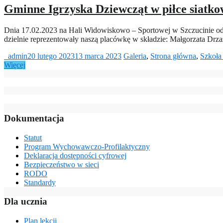
Gminne Igrzyska Dziewcząt w piłce siatko
Dnia 17.02.2023 na Hali Widowiskowo – Sportowej w Szczucinie odb
dzielnie reprezentowały naszą placówkę w składzie: Małgorzata Drz
_admin
20 lutego 2023
13 marca 2023
Galeria
,
Strona główna
,
Szkoła
Więcej
Dokumentacja
Statut
Program Wychowawczo-Profilaktyczny
Deklaracja dostępności cyfrowej
Bezpieczeństwo w sieci
RODO
Standardy
Dla ucznia
Plan lekcji