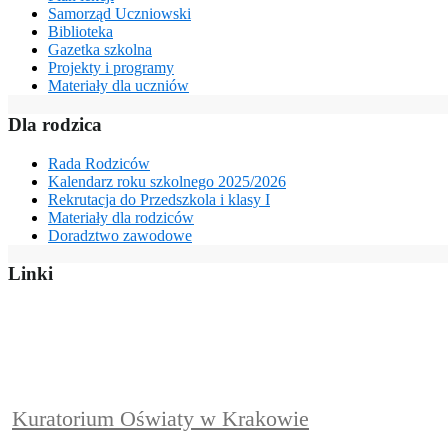
Samorząd Uczniowski
Biblioteka
Gazetka szkolna
Projekty i programy
Materiały dla uczniów
Dla rodzica
Rada Rodziców
Kalendarz roku szkolnego 2025/2026
Rekrutacja do Przedszkola i klasy I
Materiały dla rodziców
Doradztwo zawodowe
Linki
Kuratorium Oświaty w Krakowie