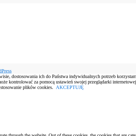
dPress
rwisie, dostosowania ich do Państwa indywidualnych potrzeb korzysta
e kontrolować za pomocą ustawień swojej przeglądarki internetowej.
e stosowanie plików cookies.
AKCEPTUJĘ
te through the website. Out of these cookies, the cookies that are cate