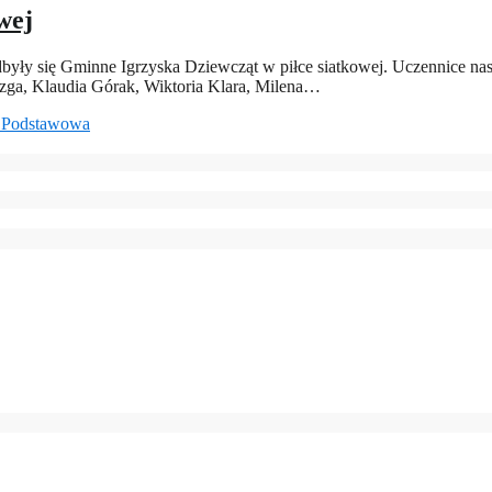
wej
yły się Gminne Igrzyska Dziewcząt w piłce siatkowej. Uczennice nas
azga, Klaudia Górak, Wiktoria Klara, Milena…
 Podstawowa