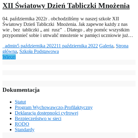
XII Światowy Dzień Tabliczki Mnożenia
04. października 2022r . obchodziliśmy w naszej szkole XII
Światowy Dzień Tabliczki Mnożenia. Jak zapewne każdy z nas
wie , bez tabliczki „ ani rusz” . Dlatego , aby pomóc wszystkim
przypomnieć sobie i utrwalić mnożenie w pamięci uczniowie już…
_admin
5 października 2022
11 października 2022
Galeria
,
Strona
główna
,
Szkoła Podstawowa
Więcej
Dokumentacja
Statut
Program Wychowawczo-Profilaktyczny
Deklaracja dostępności cyfrowej
Bezpieczeństwo w sieci
RODO
Standardy