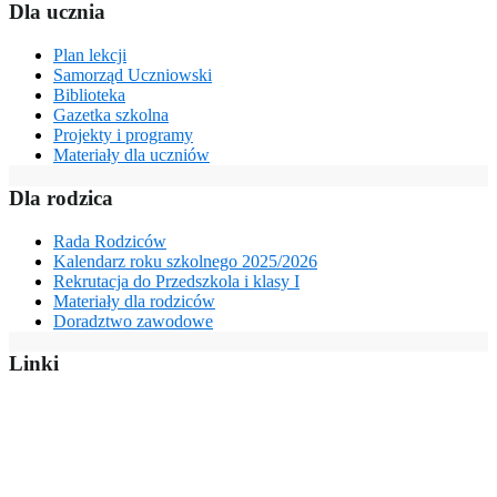
Dla ucznia
Plan lekcji
Samorząd Uczniowski
Biblioteka
Gazetka szkolna
Projekty i programy
Materiały dla uczniów
Dla rodzica
Rada Rodziców
Kalendarz roku szkolnego 2025/2026
Rekrutacja do Przedszkola i klasy I
Materiały dla rodziców
Doradztwo zawodowe
Linki