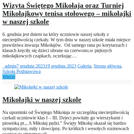
Wizyta Świętego Mikołaja oraz Turniej
Mikołajkowy tenisa stołowego – mikołajki
w naszej szkole
6. grudnia jest dniem na który uczniowie naszej szkoły z
niecierpliwością czekały. W tym dniu w naszej szkole miała miejsce
prawdziwa inwazja Mikołajów. Od samego rana po korytarzach i
klasach kręciły się dzieci ubrane na czerwono,w pięknych
mikołajkowych czapkach, oczekując…
_admin
7 grudnia 2023
19 grudnia 2023
Galeria
,
Strona główna
,
Szkoła Podstawowa
Więcej
Mikołajki w naszej szkole
Na upominki od Świętego Mikołaja ze szczególną niecierpliwością
czekali uczniowie klas I – III. Dzieci powitały go wierszykami i
piosenką pt.,, A Mikołaj pędzi.” Święty Mikołaj okazał się bardzo
sympatyczny, miły i dowcipny. Po krótkich i wesołych rozmowach
uczniowie otrzymywali…