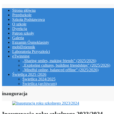
Skip
Strona główna
to
Przedszkole
content
Szkoła Podstawowa
O szkole
Dyrekcja
Patron szkoły
Galeria
Egzamin Ósmoklasisty
mobiDziennik
Laboratoria Przyszłości
eTwinning
„Sharing smiles, making friends” (2025/2026)
„Exploring cultures, building friendships” (2025/2026)
„Mindful online, balanced offline” (2025/2026)
Świetlica 2025 /2026
Świetlica 2024/2025
Świetlica (archiwum)
inauguracja