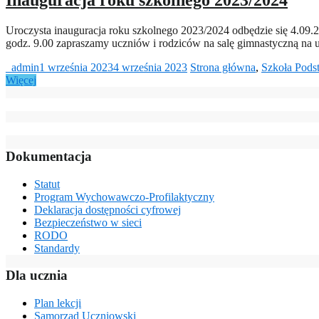
Inauguracja roku szkolnego 2023/2024
Uroczysta inauguracja roku szkolnego 2023/2024 odbędzie się 4.09.2
godz. 9.00 zapraszamy uczniów i rodziców na salę gimnastyczną na
_admin
1 września 2023
4 września 2023
Strona główna
,
Szkoła Pod
Więcej
Dokumentacja
Statut
Program Wychowawczo-Profilaktyczny
Deklaracja dostępności cyfrowej
Bezpieczeństwo w sieci
RODO
Standardy
Dla ucznia
Plan lekcji
Samorząd Uczniowski